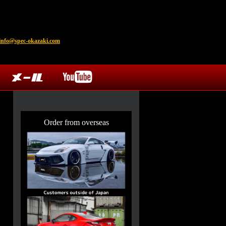
info@spec-okazaki.com
Order from overseas