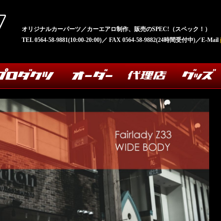
オリジナルカーパーツ／カーエアロ制作、販売のSPEC!（スペック！）
TEL 0564-58-9881(10:00-20:00)／ FAX 0564-58-9882(24時間受付中)／E-Mail