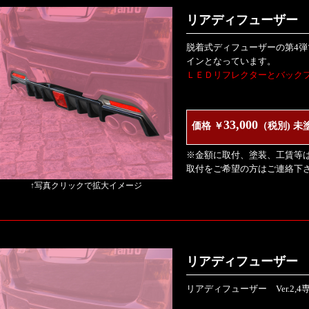
リアディフューザー V
脱着式ディフューザーの第4
インとなっています。
ＬＥＤリフレクターとバック
33,000
価格 ￥
（税別) 未
※金額に取付、塗装、工賃等
取付をご希望の方はご連絡下
↑写真クリックで拡大イメージ
リアディフューザー V
リアディフューザー Ver.2