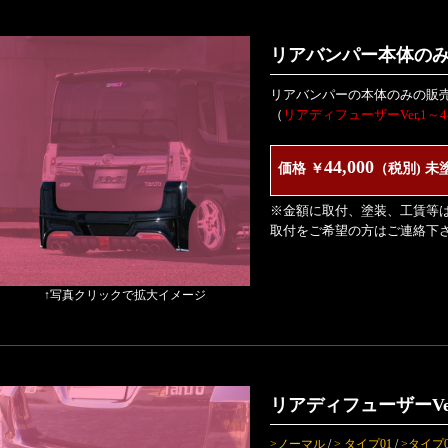
リアバンパー本体の
リアバンパーの本体のみの販
（
リアディフューザーVer,1
44,000
価格 ￥
（税別) 未
※金額に取付、塗装、工賃等
取付をご希望の方はご連絡下
↑写真クリックで拡大イメージ
リアディフューザーVe
>ノーマル
/
> タイプ01
/
>タイプ0