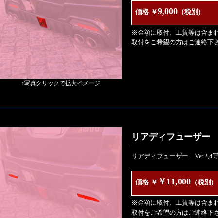
9,000
価格 ￥
（税別)
※金額に取付、工賃等は含ま
取付をご希望の方はご連絡下
↑写真クリックで拡大イメージ
リアディフューザー Ve
リアディフューザー Ver.2,
￥11,000
価格 ￥
（税別)
※金額に取付、工賃等は含ま
取付をご希望の方はご連絡下