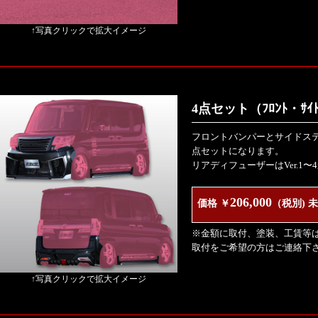
↑写真クリックで拡大イメージ
4点セット（ﾌﾛﾝﾄ・ｻｲﾄﾞ
フロントバンパーとサイドス
点セットになります。
リアディフューザーはVer.1〜
206,000
価格 ￥
（税別) 
※金額に取付、塗装、工賃等
取付をご希望の方はご連絡下
↑写真クリックで拡大イメージ