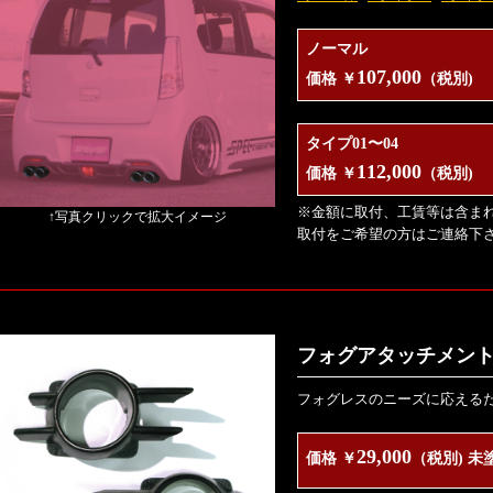
ノーマル
107,000
価格 ￥
（税別)
タイプ01〜04
112,000
価格 ￥
（税別)
※金額に取付、工賃等は含ま
↑写真クリックで拡大イメージ
取付をご希望の方はご連絡下
フォグアタッチメント 
フォグレスのニーズに応える
29,000
価格 ￥
（税別) 未