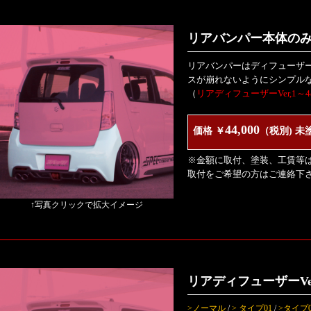
リアバンパー本体の
リアバンパーはディフューザ
スが崩れないようにシンプル
（
リアディフューザーVer,1
44,000
価格 ￥
（税別) 未
※金額に取付、塗装、工賃等
取付をご希望の方はご連絡下
↑写真クリックで拡大イメージ
リアディフューザーVe
>ノーマル
/
> タイプ01
/
>タイプ0