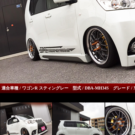
適合車種 / ワゴンR スティングレー 型式 / DBA-MH34S グレード / 