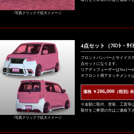
↑写真クリックで拡大イメージ
4点セット（ﾌﾛﾝﾄ・ｻｲﾄﾞ
フロントバンパーとサイドス
点セットになります。
リアディフューザーはVer.1〜
※フロント用アタッチメント
206,000
価格 ￥
（税別) 
※金額に取付、塗装、工賃等
取付をご希望の方はご連絡下
↑写真クリックで拡大イメージ