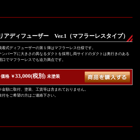
リアディフューザー Ver.1（マフラーレスタイプ）
脱着式ディフューザーの第１弾はマフラーレス仕様です。
ナンバー下に大きさの異なるダクトを採用し両サイドのダクトは奥行きのある
開口でマフラーレスでも迫力満点です。
33,000(税別)
価格 ￥
未塗装
※金額に取付、塗装、工賃等は含まれておりません。
取付をご希望の方はご連絡下さい。