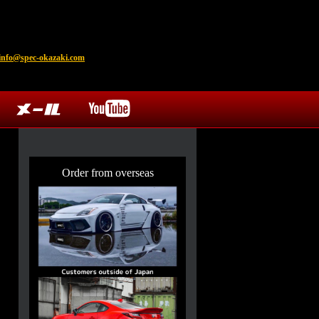
info@spec-okazaki.com
Order from overseas