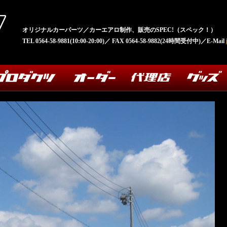
オリジナルカーパーツ／カーエアロ制作、販売のSPEC!（スペック！）
TEL 0564-58-9881(10:00-20:00)／ FAX 0564-58-9882(24時間受付中)／E-Mail