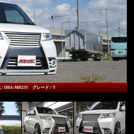
式 / DBA-MH23S グレード / T