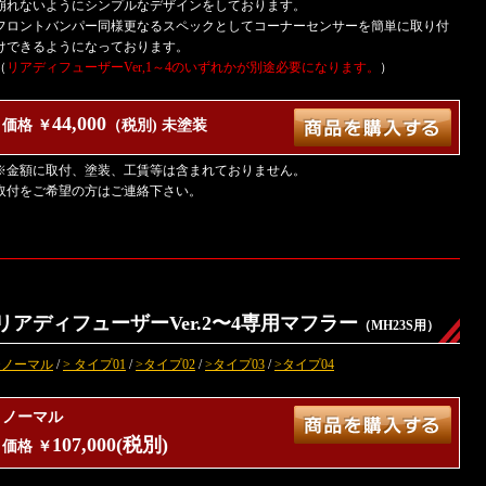
崩れないようにシンプルなデザインをしております。
フロントバンパー同様更なるスペックとしてコーナーセンサーを簡単に取り付
けできるようになっております。
（
リアディフューザーVer,1～4のいずれかが別途必要になります。
）
44,000
価格 ￥
（税別) 未塗装
※金額に取付、塗装、工賃等は含まれておりません。
取付をご希望の方はご連絡下さい。
リアディフューザーVer.2〜4専用マフラー
（MH23S用）
>ノーマル
/
> タイプ01
/
>タイプ02
/
>タイプ03
/
>タイプ04
ノーマル
107,000(税別)
価格 ￥