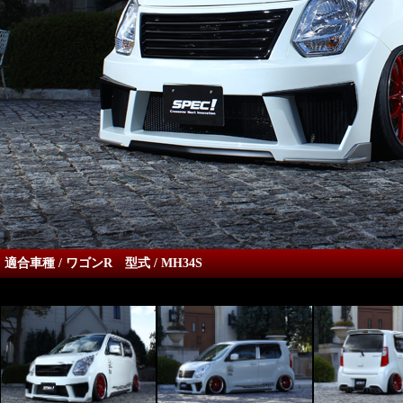
適合車種 / ワゴンR 型式 / MH34S