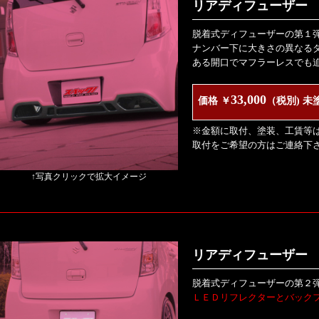
リアディフューザー V
脱着式ディフューザーの第１
ナンバー下に大きさの異なる
ある開口でマフラーレスでも
33,000
価格 ￥
（税別) 未
※金額に取付、塗装、工賃等
取付をご希望の方はご連絡下
↑写真クリックで拡大イメージ
リアディフューザー V
脱着式ディフューザーの第２
ＬＥＤリフレクターとバック