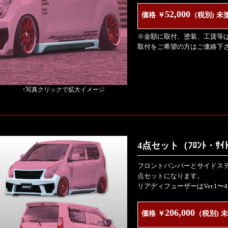
52,000
価格 ￥
（税別) 未
※金額に取付、塗装、工賃等
取付をご希望の方はご連絡下
↑写真クリックで拡大イメージ
4点セット（ﾌﾛﾝﾄ・ｻｲﾄﾞ
フロントバンパーとサイドス
点セットになります。
リアディフューザーはVer.1〜
206,000
価格 ￥
（税別) 