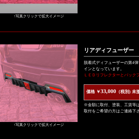
↑写真クリックで拡大イメージ
リアディフューザー V
脱着式ディフューザーの第4
インとなっています。
ＬＥＤリフレクターとバック
33,000
価格 ￥
（税別) 未
※金額に取付、塗装、工賃等
取付をご希望の方はご連絡下
↑写真クリックで拡大イメージ