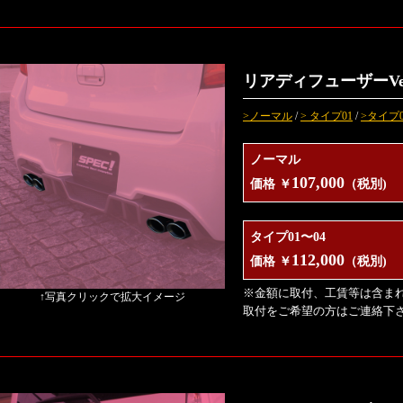
リアディフューザーVe
>ノーマル
/
> タイプ01
/
>タイプ0
ノーマル
107,000
価格 ￥
（税別)
タイプ01〜04
112,000
価格 ￥
（税別)
※金額に取付、工賃等は含ま
↑写真クリックで拡大イメージ
取付をご希望の方はご連絡下