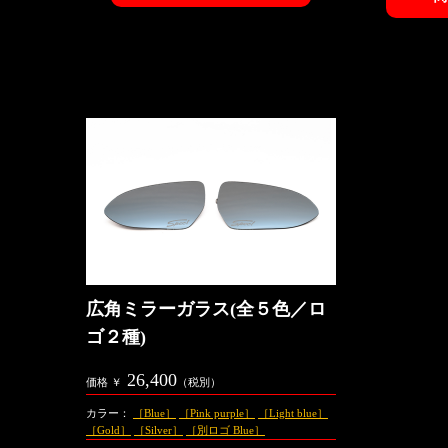
広角ミラーガラス(全５色／ロ
ゴ２種)
26,400
価格 ￥
（税別）
カラー：
［Blue］
［Pink purple］
［Light blue］
［Gold］
［Silver］
［別ロゴ Blue］