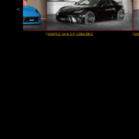
[SIMPLE Style 01] GR86/BRZ
[SIMPLE style] G