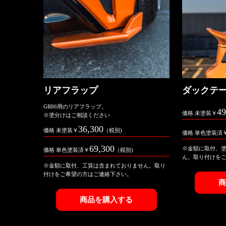
リアフラップ
ダックテ
GR86用のリアフラップ。
49
価格 未塗装￥
※塗分けはご相談ください
36,300
価格 未塗装￥
（税別)
価格 単色塗装済
69,300
※金額に取付、
価格 単色塗装済￥
（税別)
ん。取り付けを
※金額に取付、工賃は含まれておりません。取り
付けをご希望の方はご連絡下さい。
商品を購入する